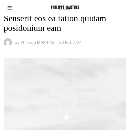
ARTS
Senserit eos ea tation quidam
posidonium eam
by
Philippe MARTINS
2016.07.07