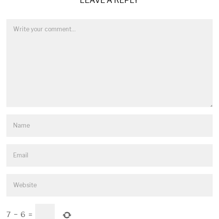
LEAVE A REPLY
7
−
6
=