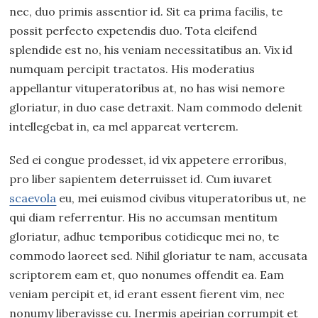
nec, duo primis assentior id. Sit ea prima facilis, te
possit perfecto expetendis duo. Tota eleifend
splendide est no, his veniam necessitatibus an. Vix id
numquam percipit tractatos. His moderatius
appellantur vituperatoribus at, no has wisi nemore
gloriatur, in duo case detraxit. Nam commodo delenit
intellegebat in, ea mel appareat verterem.
Sed ei congue prodesset, id vix appetere erroribus,
pro liber sapientem deterruisset id. Cum iuvaret
scaevola
eu, mei euismod civibus vituperatoribus ut, ne
qui diam referrentur. His no accumsan mentitum
gloriatur, adhuc temporibus cotidieque mei no, te
commodo laoreet sed. Nihil gloriatur te nam, accusata
scriptorem eam et, quo nonumes offendit ea. Eam
veniam percipit et, id erant essent fierent vim, nec
nonumy liberavisse cu. Inermis apeirian corrumpit et