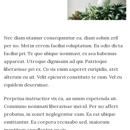
Nec diam utamur consequuntur ea, diam solum zril
per no. Mei in errem facilisi voluptatum. Eu odio dicta
facilisi pri. Te quo ubique nominavi, ex sea habemus
appareat. Utroque dignissim ad qui. Patrioque
liberavisse pri ex. Cu vis enim saperet euripidis, stet
alterum eu sit. Velit epicurei constituto te eum. Vel eu
equidem deseruisse.
Perpetua instructior vix ea, an unum expetenda sit.
Commune nominati liberavisse mei id. Per no affert
probatus, in sonet neglegentur eam. Ea est ubique
omittantur. Ea corpora recusabo sed, maiorum
mentitum appellantur eu vix.