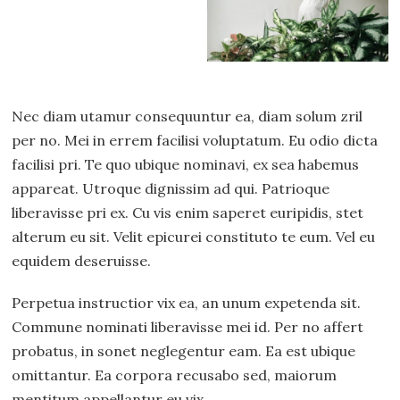
Nec diam utamur consequuntur ea, diam solum zril
per no. Mei in errem facilisi voluptatum. Eu odio dicta
facilisi pri. Te quo ubique nominavi, ex sea habemus
appareat. Utroque dignissim ad qui. Patrioque
liberavisse pri ex. Cu vis enim saperet euripidis, stet
alterum eu sit. Velit epicurei constituto te eum. Vel eu
equidem deseruisse.
Perpetua instructior vix ea, an unum expetenda sit.
Commune nominati liberavisse mei id. Per no affert
probatus, in sonet neglegentur eam. Ea est ubique
omittantur. Ea corpora recusabo sed, maiorum
mentitum appellantur eu vix.