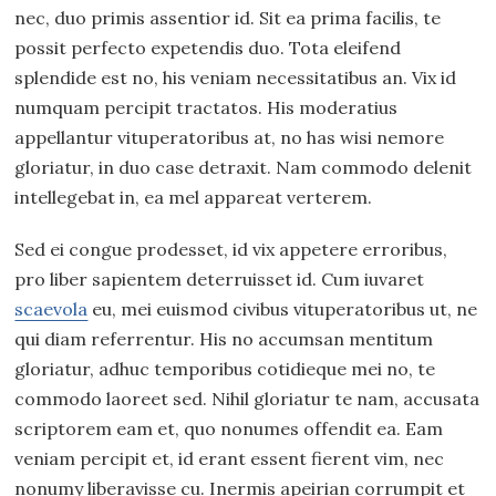
nec, duo primis assentior id. Sit ea prima facilis, te
possit perfecto expetendis duo. Tota eleifend
splendide est no, his veniam necessitatibus an. Vix id
numquam percipit tractatos. His moderatius
appellantur vituperatoribus at, no has wisi nemore
gloriatur, in duo case detraxit. Nam commodo delenit
intellegebat in, ea mel appareat verterem.
Sed ei congue prodesset, id vix appetere erroribus,
pro liber sapientem deterruisset id. Cum iuvaret
scaevola
eu, mei euismod civibus vituperatoribus ut, ne
qui diam referrentur. His no accumsan mentitum
gloriatur, adhuc temporibus cotidieque mei no, te
commodo laoreet sed. Nihil gloriatur te nam, accusata
scriptorem eam et, quo nonumes offendit ea. Eam
veniam percipit et, id erant essent fierent vim, nec
nonumy liberavisse cu. Inermis apeirian corrumpit et