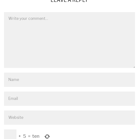
LEAVE A REPLY
+
5
=
ten