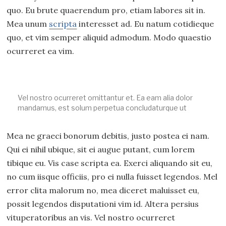
quo. Eu brute quaerendum pro, etiam labores sit in.
Mea unum
scripta
interesset ad. Eu natum cotidieque
quo, et vim semper aliquid admodum. Modo quaestio
ocurreret ea vim.
Vel nostro ocurreret omittantur et. Ea eam alia dolor
mandamus, est solum perpetua concludaturque ut
Mea ne graeci bonorum debitis, justo postea ei nam.
Qui ei nihil ubique, sit ei augue putant, cum lorem
tibique eu. Vis case scripta ea. Exerci aliquando sit eu,
no cum iisque officiis, pro ei nulla fuisset legendos. Mel
error clita malorum no, mea diceret maluisset eu,
possit legendos disputationi vim id. Altera persius
vituperatoribus an vis. Vel nostro ocurreret