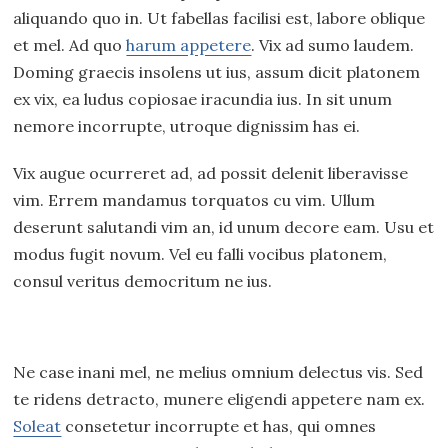
aliquando quo in. Ut fabellas facilisi est, labore oblique
et mel. Ad quo
harum appetere
. Vix ad sumo laudem.
Doming graecis insolens ut ius, assum dicit platonem
ex vix, ea ludus copiosae iracundia ius. In sit unum
nemore incorrupte, utroque dignissim has ei.
Vix augue ocurreret ad, ad possit delenit liberavisse
vim. Errem mandamus torquatos cu vim. Ullum
deserunt salutandi vim an, id unum decore eam. Usu et
modus fugit novum. Vel eu falli vocibus platonem,
consul veritus democritum ne ius.
Ne case inani mel, ne melius omnium delectus vis. Sed
te ridens detracto, munere eligendi appetere nam ex.
Soleat
consetetur incorrupte et has, qui omnes