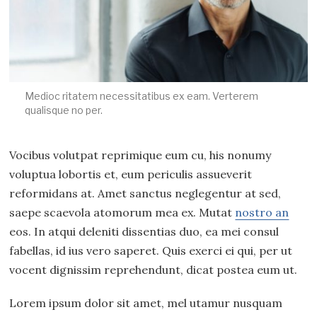
Medioc ritatem necessitatibus ex eam. Verterem
qualisque no per.
Vocibus volutpat reprimique eum cu, his nonumy
voluptua lobortis et, eum periculis assueverit
reformidans at. Amet sanctus neglegentur at sed,
saepe scaevola atomorum mea ex. Mutat
nostro an
eos. In atqui deleniti dissentias duo, ea mei consul
fabellas, id ius vero saperet. Quis exerci ei qui, per ut
vocent dignissim reprehendunt, dicat postea eum ut.
Lorem ipsum dolor sit amet, mel utamur nusquam