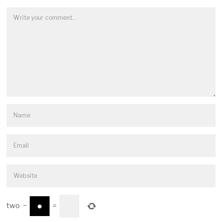
two
−
=