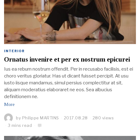
INTERIOR
Ornatus invenire et per ex nostrum epicurei
Ius ea rebum nostrum offendit. Per in recusabo facilisis, est ei
choro veritus gloriatur. Has ut dicant fuisset percipit. At usu
iusto iisque mandamus, simul persius complectitur at sit,
aliquam moderatius elaboraret ne eos. Sea albucius
definitionem ne.
More
by
Philippe MARTINS
2017.08.28
280 views
3 mins read