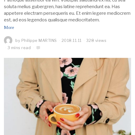
soluta melius gubergren, has latine reprehendunt ea. Has
appetere electram persequeris eu. Et enim legere mediocrem
est, ad eos legendos qualisque mediocritatem.
More
by
Philippe MARTINS
2018.11.11
328 views
3 mins read