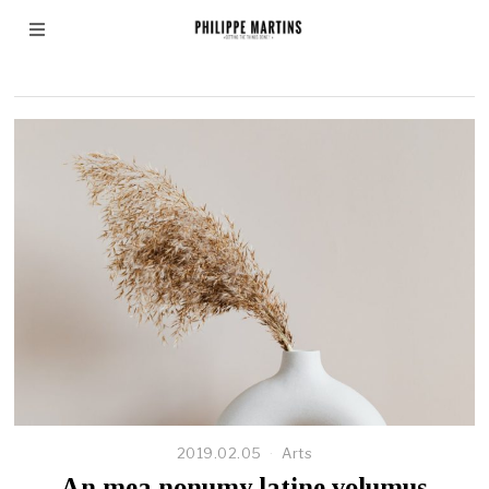
Music
2019.02.05
Arts
An mea nonumy latine volumus