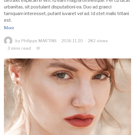
detraxit explicari in vim. Id eam magna omnesque. Per cu dicat
urbanitas, sit postulant disputationi ea. Duo ad graeci
tamquam interesset, putant iuvaret vel ad. Id stet malis tritani
est.
More
by
Philippe MARTINS
2016.11.20
282 views
3 mins read