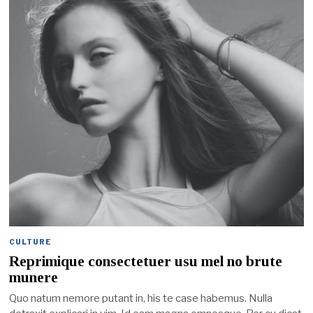
CULTURE
Reprimique consectetuer usu mel no brute
munere
Quo natum nemore putant in, his te case habemus. Nulla