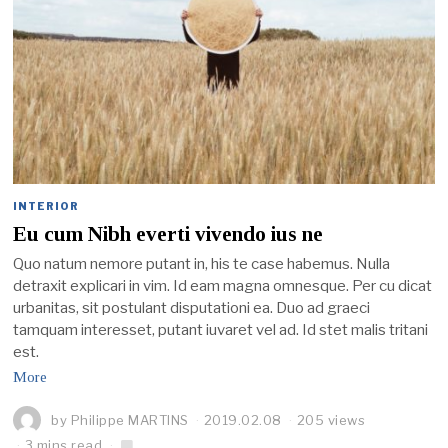
INTERIOR
Eu cum Nibh everti vivendo ius ne
Quo natum nemore putant in, his te case habemus. Nulla
detraxit explicari in vim. Id eam magna omnesque. Per cu dicat
urbanitas, sit postulant disputationi ea. Duo ad graeci
tamquam interesset, putant iuvaret vel ad. Id stet malis tritani
est.
More
by
Philippe MARTINS
2019.02.08
205 views
3 mins read