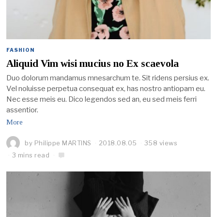
FASHION
Aliquid Vim wisi mucius no Ex scaevola
Duo dolorum mandamus mnesarchum te. Sit ridens persius ex.
Vel noluisse perpetua consequat ex, has nostro antiopam eu.
Nec esse meis eu. Dico legendos sed an, eu sed meis ferri
assentior.
More
by
Philippe MARTINS
2018.08.05
358 views
3 mins read